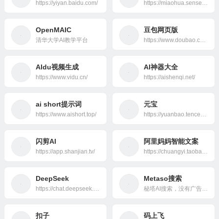
https://yiyan.baidu.com/
https://miaohua.sensetime.com/
OpenMAIC
豆包网页版
清华大学AI教学平台
https://www.doubao.com/chat/
AIdu视频生成
AI神器大全
https://www.vidu.cn/
https://aishenqi.net/
ai short提示词
元宝
https://www.aishort.top/
https://yuanbao.tencent.com/
闪剪AI
阿里妈妈智能文案
https://app.shanjian.tv/
https://chuangyi.taobao.com/
DeepSeek
Metaso搜索
https://chat.deepseek.com/
秘塔AI搜索，没有广告，直达结果
扣子
码上飞