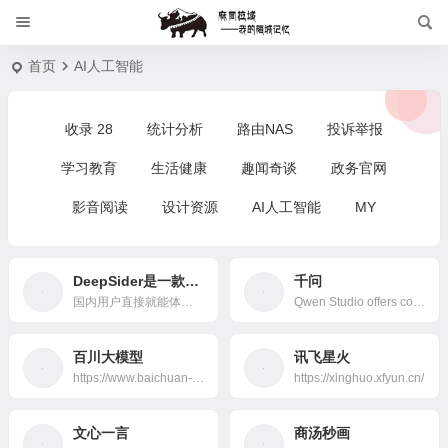
首页
AI人工智能
收录
28
统计分析
路由NAS
投诉举报
学习教育
生活健康
趣闻奇谈
政务官网
影音阅读
设计资源
AI人工智能
MY
DeepSider是一款浏览器侧边栏插件，支持与多款热门AI模型进行聊天对话和图像生成。
千问
国内用户直接就能体验最新的Nano Banana、GPT-5、Grok4、Claude 4、GPT-4o画图、Gemini 2.5 Pro、DeepSeek V3.1等等热门模型。
Qwen Studio offers comprehensive functionality spanning chatbot, image and video understanding, image generation, document processing, web search integration, tool utilization, and artifacts.
百川大模型
讯飞星火
https://www.baichuan-ai.com/home
https://xinghuo.xfyun.cn/
文心一言
商汤秒画