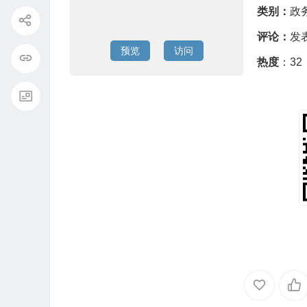
类别：
政
评论：
发
预览
访问
热度
：32