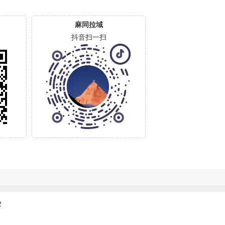
麻同拉域
抖音扫一扫
2