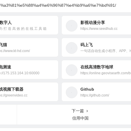
bd%e8%a3%81%e5%88%a4%e6%96%87%e4%b9%a6%e7%bd%91/
1数字人
影视动漫分享
力 打 造 高 效 的 在 线 工 具 箱
https://www.seedhub.cc
飞猫
码上飞
ps://www.kt-hd.com/
电测速
在线高清数字地球
p://175.153.164.10:60000
线视频下载器
Github
ps://greenvideo.cc
https://github.com/
下一篇
信用中国