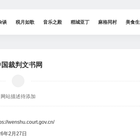
杂谈
税月如歌
音乐之殿
稻城亚丁
麻格同村
美食生
中国裁判文书网
网站描述待添加
ps://wenshu.court.gov.cn/
26年2月27日