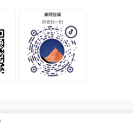
麻同拉域
抖音扫一扫
6