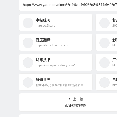
https://www.yadin.cn/sites/%e4%ba%92%e8%81%
字帖练习
甘
https://z2h.cn/
2
百度翻译
影
https://fanyi.baidu.com/
htt
鸠摩搜书
厂
https://www.jiumodiary.com/
htt
维修世界
电
报废不应是最终的归宿 通过高质量的维修零件和工具以及强大的社区专业知识，获得你所需要的指导。
htt
上一篇
迅捷格式转换