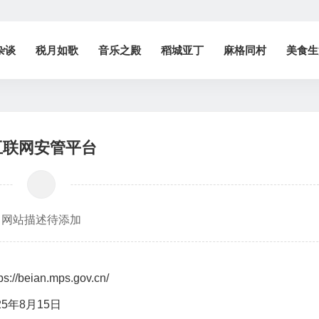
杂谈
税月如歌
音乐之殿
稻城亚丁
麻格同村
美食生
互联网安管平台
网站描述待添加
ps://beian.mps.gov.cn/
25年8月15日