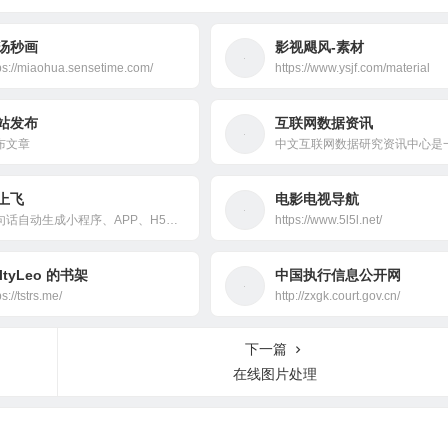
汤秒画
影视飓风-素材
ps://miaohua.sensetime.com/
https://www.ysjf.com/material
站发布
互联网数据资讯
布文章
上飞
电影电视导航
一句话自动生成小程序、APP、H5网页应用！
https://www.5l5l.net/
ltyLeo 的书架
中国执行信息公开网
ps://tstrs.me/
http://zxgk.court.gov.cn/
下一篇
在线图片处理