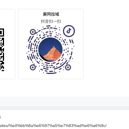
麻同拉域
抖音扫一扫
5
.cn/sites/%e4%bb%8a%e6%97%a5%e7%83%ad%e6%a6%9c/