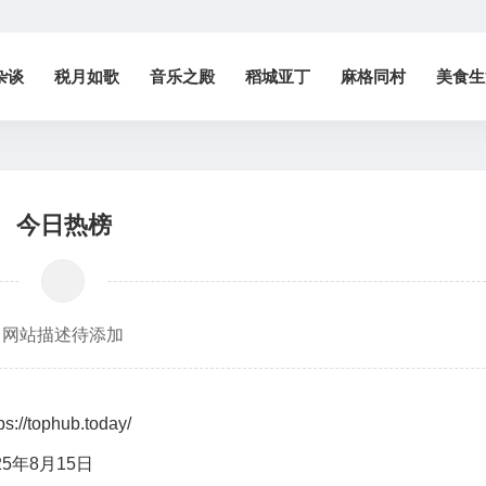
杂谈
税月如歌
音乐之殿
稻城亚丁
麻格同村
美食生
今日热榜
网站描述待添加
ps://tophub.today/
25年8月15日