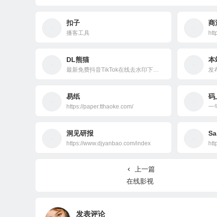
扣子
商
播客工具
htt
DL熊猫
本
最新免费抖音TikTok在线去水印下载解析工具
发
易纸
码
https://paper.tthaoke.com/
洞见研报
Sa
https://www.djyanbao.com/index
htt
上一篇
在线影视
发表评论