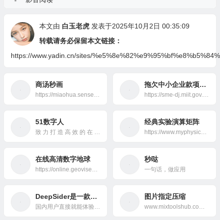
本文由
白玉老虎
发表于2025年10月2日 00:35:09
转载请务必保留本文链接：
https://www.yadin.cn/sites/%e5%8e%82%e9%95%bf%e8%b5
商汤秒画
拖欠中小企业款项投诉
https://miaohua.sensetime.com/
https://sme-dj.miit.gov.cn/#/page/portal
51数字人
经典实验演算矩阵
致 力 打 造 高 效 的 在 线 工 具 箱
https://www.myphysics-lab.com/
在线高清数字地球
秒哒
https://online.geovisearth.com/browser
一句话，做应用
DeepSider是一款浏览器侧边栏插件，支持与多款热门AI模型进行聊天对话和图像生成。
图片指定压缩
国内用户直接就能体验最新的Nano Banana、GPT-5、Grok4、Claude 4、GPT-4o画图、Gemini 2.5 Pro、DeepSeek V3.1等等热门模型。
www.mixtoolshub.com/img/compress