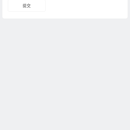
提交
Copyright 2021 © 麻同拉域——稻城记忆 版权所有
川公网安备51330002000114号
蜀ICP备2021004036