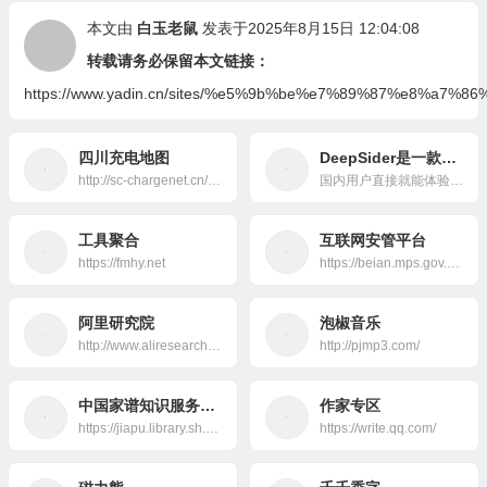
本文由
白玉老鼠
发表于2025年8月15日 12:04:08
转载请务必保留本文链接：
https://www.yadin.cn/sites/%e5%9b%be%e7%89%87%e8%a7
四川充电地图
DeepSider是一款浏览器侧边栏插件，支持与多款热门AI模型进行聊天对话和图像生成。
http://sc-chargenet.cn/charging-map.html
国内用户直接就能体验最新的Nano Banana、GPT-5、Grok4、Claude 4、GPT-4o画图、Gemini 2.5 Pro、DeepSeek V3.1等等热门模型。
工具聚合
互联网安管平台
https://fmhy.net
https://beian.mps.gov.cn/
阿里研究院
泡椒音乐
http://www.aliresearch.com/cn/index
http://pjmp3.com/
中国家谱知识服务平台
作家专区
https://jiapu.library.sh.cn/
https://write.qq.com/