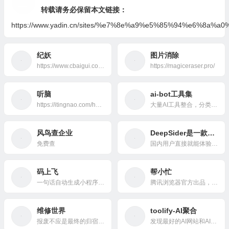
转载请务必保留本文链接：
https://www.yadin.cn/sites/%e7%8e%a9%e5%85%94%e6%8a%a
纪妖
图片消除
https://www.cbaigui.com/
https://magiceraser.pro/
听脑
ai-bot工具集
https://itingnao.com/home
大量AI工具整合，分类非常细（AI写作、AI视频、AI翻译等）
风鸟查企业
DeepSider是一款浏览器侧边栏插件，支持与多款热门AI模型进行聊天对话和图像生成。
免费查
国内用户直接就能体验最新的Nano Banana、GPT-5、Grok4、Claude 4、GPT-4o画图、Gemini 2.5 Pro、DeepSeek V3.1等等热门模型。
码上飞
帮小忙
一句话自动生成小程序、APP、H5网页应用！
腾讯浏览器官方出品，内含PDF、OCR、翻译、截图、压缩、格式转换等小工具合集
维修世界
toolify-AI聚合
报废不应是最终的归宿 通过高质量的维修零件和工具以及强大的社区专业知识，获得你所需要的指导。
发现最好的AI网站和AI工具