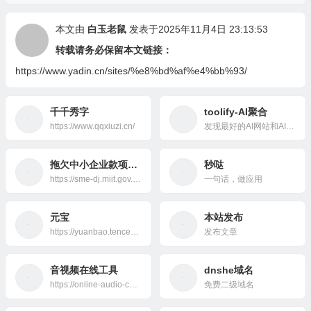
本文由
白玉老鼠
发表于2025年11月4日 23:13:53
转载请务必保留本文链接：
https://www.yadin.cn/sites/%e8%bd%af%e4%bb%93/
千千秀字
toolify-AI聚合
https://www.qqxiuzi.cn/
发现最好的AI网站和AI工具
拖欠中小企业款项投诉
秒哒
https://sme-dj.miit.gov.cn/#/page/portal
一句话，做应用
元宝
本站发布
https://yuanbao.tencent.com/
发布文章
音视频在线工具
dnshe域名
https://online-audio-converter.com/
免费二级域名