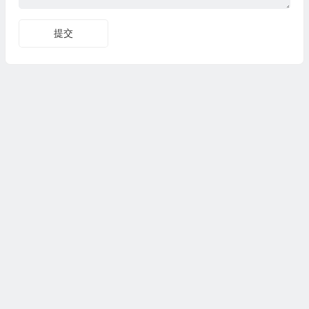
提交
Copyright 2021 © 麻同拉域——稻城记忆 版权所有