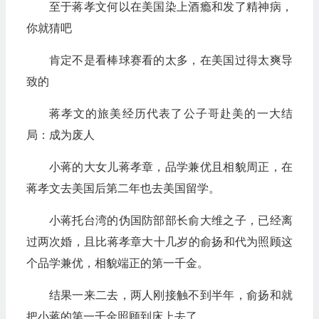
至于蒋孝文何以在美国染上酒瘾和发了精神病，
你就猜吧
肯定不是看棒球赛看的太多，在美国过得太爽导
致的
蒋孝文的旅美经历代表了公子哥赴美的一大结
局：成为废人
小蒋的大女儿蒋孝章，品学兼优且相貌周正，在
蒋孝文去美国后第二年也去美国留学。
小蒋托台湾的伪国防部部长俞大维之子，已经离
过两次婚，且比蒋孝章大十几岁的俞扬和代为照顾这
个品学兼优，相貌端正的第一千金。
结果一来二去，两人刚接触不到半年，俞扬和就
把小蒋的第一千金照顾到床上去了