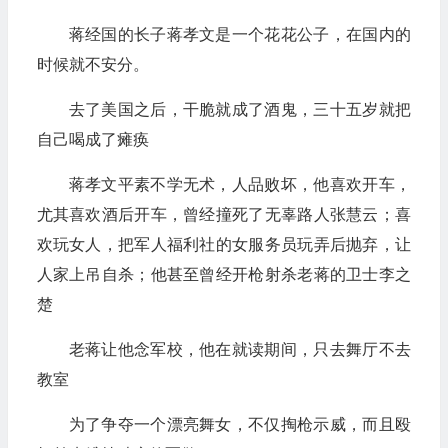
蒋经国的长子蒋孝文是一个花花公子，在国内的
时候就不安分。
去了美国之后，干脆就成了酒鬼，三十五岁就把
自己喝成了瘫痪
蒋孝文平素不学无术，人品败坏，他喜欢开车，
尤其喜欢酒后开车，曾经撞死了无辜路人张慧云；喜
欢玩女人，把军人福利社的女服务员玩弄后抛弃，让
人家上吊自杀；他甚至曾经开枪射杀老蒋的卫士李之
楚
老蒋让他念军校，他在就读期间，只去舞厅不去
教室
为了争夺一个漂亮舞女，不仅掏枪示威，而且殴