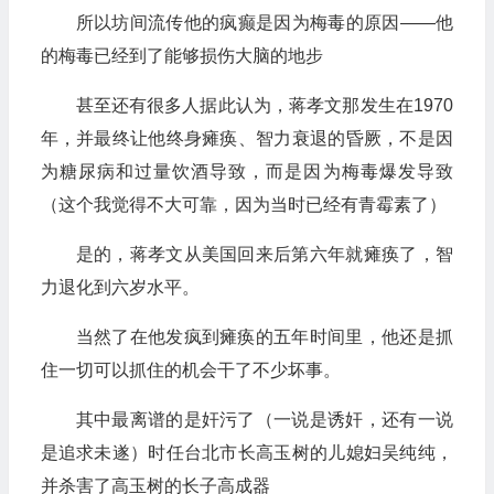
所以坊间流传他的疯癫是因为梅毒的原因——他
的梅毒已经到了能够损伤大脑的地步
甚至还有很多人据此认为，蒋孝文那发生在1970
年，并最终让他终身瘫痪、智力衰退的昏厥，不是因
为糖尿病和过量饮酒导致，而是因为梅毒爆发导致
（这个我觉得不大可靠，因为当时已经有青霉素了）
是的，蒋孝文从美国回来后第六年就瘫痪了，智
力退化到六岁水平。
当然了在他发疯到瘫痪的五年时间里，他还是抓
住一切可以抓住的机会干了不少坏事。
其中最离谱的是奸污了（一说是诱奸，还有一说
是追求未遂）时任台北市长高玉树的儿媳妇吴纯纯，
并杀害了高玉树的长子高成器