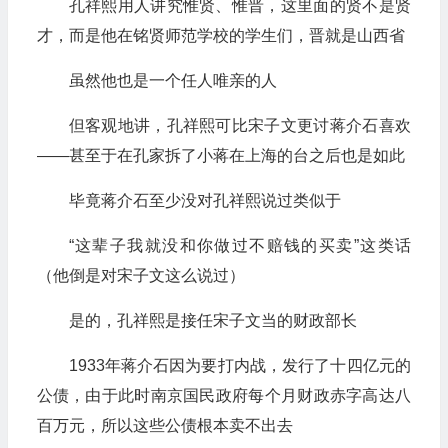
孔祥熙用人讲究惟贤、惟晋，这里面的贤不是贤
才，而是他在铭贤师范学校的学生们，晋就是山西省
虽然他也是一个任人唯亲的人
但客观地讲，孔祥熙可比宋子文更讨蒋介石喜欢
——甚至于在孔家拆了小蒋在上海的台之后也是如此
毕竟蒋介石至少没对孔祥熙说过类似于
“这辈子我就没和你做过不赔钱的买卖”这类话
（他倒是对宋子文这么说过）
是的，孔祥熙是接任宋子文当的财政部长
1933年蒋介石因为要打内战，发行了十四亿元的
公债，由于此时南京国民政府每个月财政赤字高达八
百万元，所以这些公债根本卖不出去