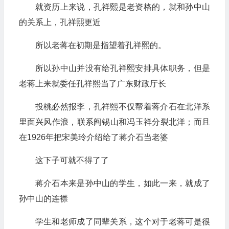
就资历上来说，孔祥熙是老资格的，就和孙中山
的关系上，孔祥熙更近
所以老蒋在初期是指望着孔祥熙的。
所以孙中山并没有给孔祥熙安排具体职务，但是
老蒋上来就委任孔祥熙当了广东财政厅长
投桃必然报李，孔祥熙不仅帮着蒋介石在北洋系
里面兴风作浪，联系阎锡山和冯玉祥分裂北洋；而且
在1926年把宋美玲介绍给了蒋介石当老婆
这下子可就不得了了
蒋介石本来是孙中山的学生，如此一来，就成了
孙中山的连襟
学生和老师成了同辈关系，这个对于老蒋可是很