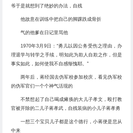
爷于是就想到了绝妙的办法，自残
他故意在训练中把自己的脚踝跌成骨折
气的他爹在日记里骂他
1970年3月9日：“勇儿以因公务受伤之理由，办
理退学与转学之手续，明知此为欺人自欺之作，但是
事实如此，如何使我不自感惭愧耶。”
两年后，蒋经国去伪军校参加校庆，看见伪军校
的伪军官们一个个神气活现的
不禁想起了自己喝成瘫痪的大儿子孝文，殴打教
官被开除的二儿子蒋孝武，自残装病的小儿子蒋孝勇
一想三个宝贝儿子都是这个德行，小蒋便是悲从
中来