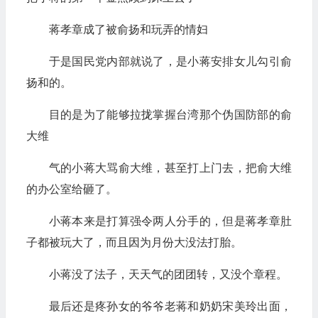
蒋孝章成了被俞扬和玩弄的情妇
于是国民党内部就说了，是小蒋安排女儿勾引俞
扬和的。
目的是为了能够拉拢掌握台湾那个伪国防部的俞
大维
气的小蒋大骂俞大维，甚至打上门去，把俞大维
的办公室给砸了。
小蒋本来是打算强令两人分手的，但是蒋孝章肚
子都被玩大了，而且因为月份大没法打胎。
小蒋没了法子，天天气的团团转，又没个章程。
最后还是疼孙女的爷爷老蒋和奶奶宋美玲出面，