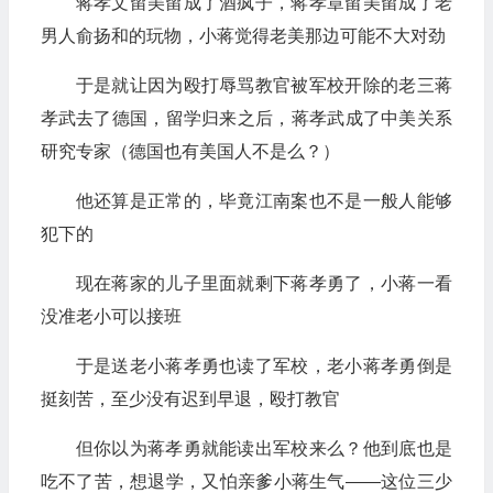
蒋孝文留美留成了酒疯子，蒋孝章留美留成了老
男人俞扬和的玩物，小蒋觉得老美那边可能不大对劲
于是就让因为殴打辱骂教官被军校开除的老三蒋
孝武去了德国，留学归来之后，蒋孝武成了中美关系
研究专家（德国也有美国人不是么？）
他还算是正常的，毕竟江南案也不是一般人能够
犯下的
现在蒋家的儿子里面就剩下蒋孝勇了，小蒋一看
没准老小可以接班
于是送老小蒋孝勇也读了军校，老小蒋孝勇倒是
挺刻苦，至少没有迟到早退，殴打教官
但你以为蒋孝勇就能读出军校来么？他到底也是
吃不了苦，想退学，又怕亲爹小蒋生气——这位三少