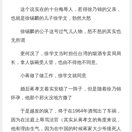
这个说实在的十分侮辱人，惹得徐乃锦的父亲，
也就是徐锡麟的儿子徐学文，勃然大怒
徐锡麟的公子这号过气儿人物，怒不怒的其实也
无所谓
更何况了，徐学文当时担任台湾的烟酒专卖局局
长，拿人饭碗受人管，也由不得他不同意。
小蒋做了做工作，徐学文就同意
婚后蒋孝文着实安稳了一阵子，但是随着徐乃锦
怀孕，他那个邪火没地方撒了
于是越发的疯了，终于在1964年酒驾出了车祸，
因为在法庭上辱骂法官（其实从蒋孝文的角度来说，
他有理由生气，因为在中国的时候蒋家大少爷撞死人